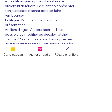
à condition que le produit n’est ni été
ouvert, ni détérioré. Le client doit présenter
son justificatif d’achat pour se faire
rembourser.
Politique d’annulation et de non-
présentation :
Ateliers dirigés, Ateliers apéros. Il est
possible de modifier ou décaler l’atelier
jusqu’à 72h avant la date et heure prévues,
uniquement par email. Soit vous avez déjà
une date et heure définie, dans la limite des
places disponibles, soit vous recevrez un
Carte cadeau
Atelier encadré
Résa atelier libre
avoir valable 2 mois par retour de mail.
Moins de 72h avant la date et heure de
l’atelier, la réservation sera perdue.
Coordonnées
18 Rue Gambetta, 37000 Tours
18 Rue Gambetta, 37000 Tours, France
+33 6 88 68 79 36