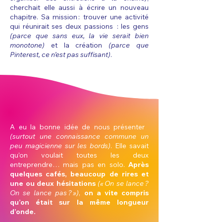
cherchait elle aussi à écrire un nouveau
chapitre. Sa mission : trouver une activité
qui réunirait ses deux passions : les gens
(parce que sans eux, la vie serait bien
monotone)
et la création
(parce que
Pinterest, ce n’est pas suffisant)
.
et
le destin
A eu la bonne idée de nous présenter
(surtout une connaissance commune un
peu magicienne sur les bords)
. Elle savait
qu’on voulait toutes les deux
entreprendre… mais pas en solo.
Après
quelques cafés, beaucoup de rires et
une ou deux hésitations
(« On se lance ?
On se lance pas ? »)
,
on a vite compris
qu’on était sur la même longueur
d’onde.