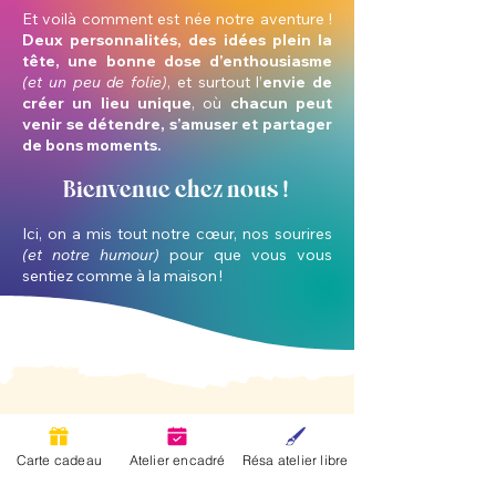
Et voilà comment est née notre aventure !
Deux personnalités, des idées plein la
tête, une bonne dose d’enthousiasme
(et un peu de folie)
, et surtout l’
envie de
créer un lieu unique
, où
chacun peut
venir se détendre, s’amuser et partager
de bons moments.
Bi
e
n
v
e
n
u
e chez nous !
Ici, on a mis tout notre cœur, nos sourires
(et notre humour)
pour que vous vous
sentiez comme à la maison !
Carte cadeau
Atelier encadré
Résa atelier libre