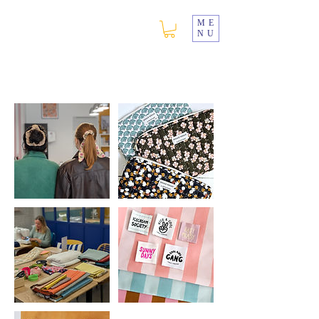
ME
NU