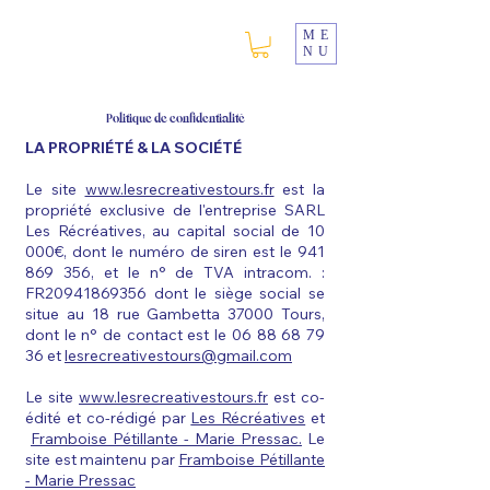
ME
NU
Politique de confidentialité
LA PROPRIÉTÉ & LA SOCIÉTÉ
Le site
www.lesrecreativestours.fr
est la
propriété exclusive de l'entreprise SARL
Les Récréatives, au capital social de 10
000€, dont le numéro de siren est le 941
869 356, et le n° de TVA intracom. :
FR20941869356 dont le siège social se
situe au 18 rue Gambetta 37000 Tours,
dont le n° de contact est le 06 88 68 79
36 et
lesrecreativestours@gmail.com
Le site
www.lesrecreativestours.fr
est co-
édité et co-rédigé par
Les Récréatives
et
Framboise Pétillante - Marie Pressac.
Le
site est maintenu par
Framboise Pétillante
- Marie Pressac