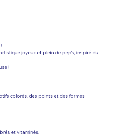
!
rtistique joyeux et plein de pep’s, inspiré du
use !
tifs colorés, des points et des formes
brés et vitaminés.